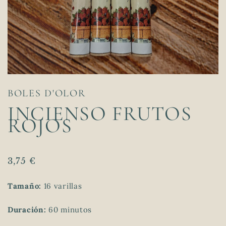
BOLES D'OLOR
INCIENSO FRUTOS
ROJOS
3,75
€
Tamaño:
16 varillas
Duración:
60 minutos